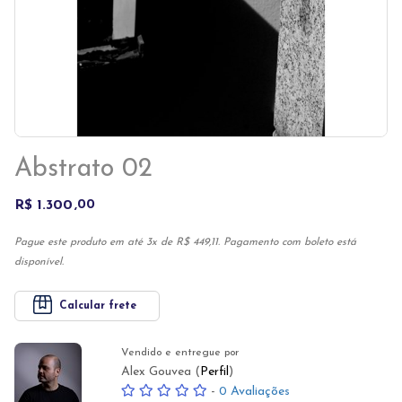
Abstrato 02
R$ 1.300
00
Pague este produto em até 3x de R$ 449,11. Pagamento com boleto está
disponível.
Calcular frete
Vendido e entregue por
Alex Gouvea (
Perfil
)
-
0 Avaliações