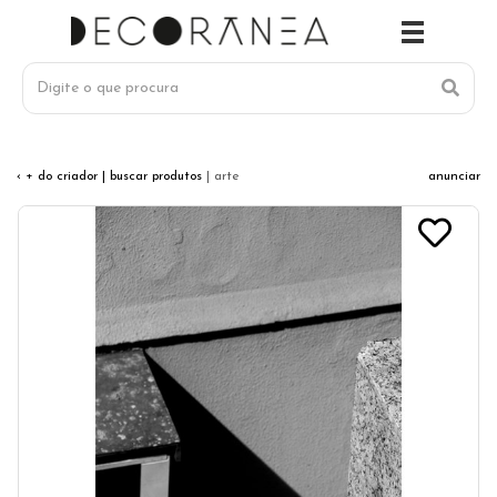
‹ + do criador
| buscar produtos
| arte
anunciar