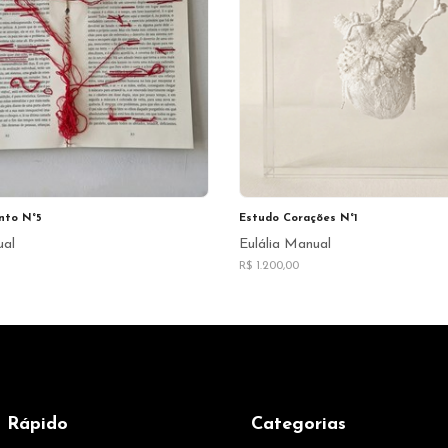
nto N°5
Estudo Corações N°1
ual
Eulália Manual
R$ 1.200,00
 Rápido
Categorias