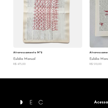
Atravessamento N°2
Atravessame
Eulália Manual
Eulália Man
R$ 475,00
R$ 510,00
Acesso