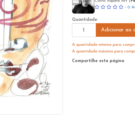
Clovis Aquino Art (
Pe
-
0 A
Quantidade
:
Adicionar ao c
A quantidade mínima para compra
A quantidade máxima para compra
Compartilhe esta página