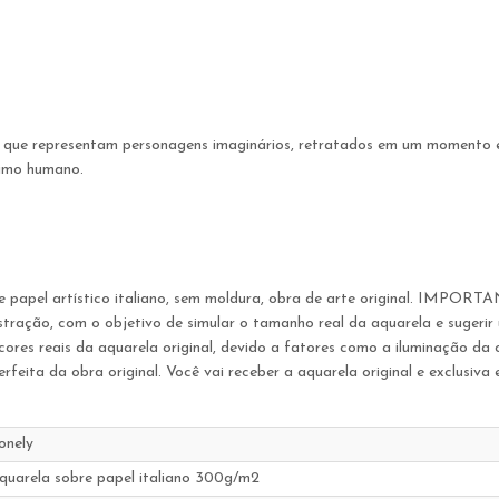
, que representam personagens imaginários, retratados em um momento
nimo humano.
 papel artístico italiano, sem moldura, obra de arte original. IMPORT
 ilustração, com o objetivo de simular o tamanho real da aquarela e suge
ores reais da aquarela original, devido a fatores como a iluminação da
feita da obra original. Você vai receber a aquarela original e exclusiv
onely
quarela sobre papel italiano 300g/m2