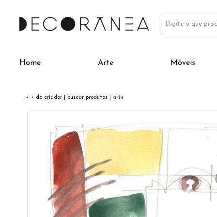
Home
Arte
Móveis
‹ + do criador
| buscar produtos
| arte
Previous