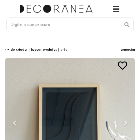
‹ + do criador
| buscar produtos
| arte
anunciar
Previous
Next