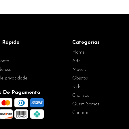
 Rápido
Categorias
Home
onta
Arte
de uso
Móveis
 de privacidade
Objetos
Kids
s De Pagamento
Criativos
Quem Somos
Contato