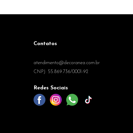
Contatos
(27) 99689-7503
atendimento@decoranea.com.br
CNPJ: 55.869.736/0001-92
Redes Sociais