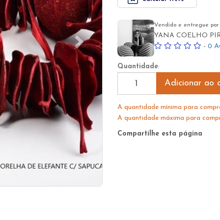
Vendido e entregue por
YANA COELHO PIR
-
0 A
Quantidade
:
Adicionar ao c
A quantidade mínima para compra
A quantidade máxima para compra
Compartilhe esta página