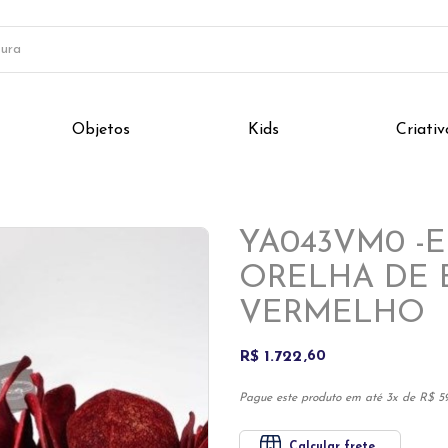
Objetos
Kids
Criativ
Next
YA043VM0 -
ORELHA DE 
VERMELHO
R$ 1.722
60
Pague este produto em até 3x de R$ 59
Calcular frete